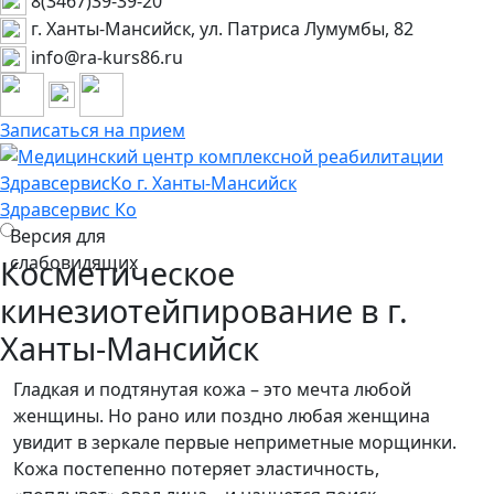
8(3467)39-39-20
г. Ханты-Мансийск, ул. Патриса Лумумбы, 82
info@ra-kurs86.ru
Записаться на прием
Здравсервис
Ко
Версия для
слабовидящих
Косметическое
кинезиотейпирование в г.
Ханты-Мансийск
Гладкая и подтянутая кожа – это мечта любой
женщины. Но рано или поздно любая женщина
увидит в зеркале первые неприметные морщинки.
Кожа постепенно потеряет эластичность,