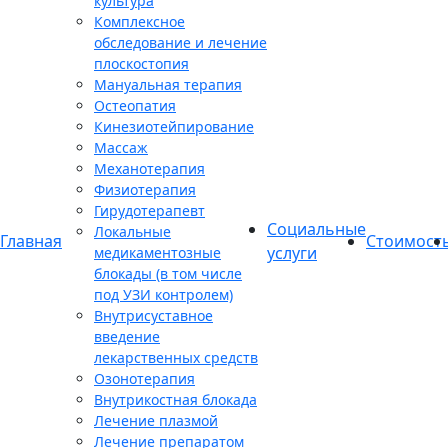
культура
Комплексное
обследование и лечение
плоскостопия
Мануальная терапия
Остеопатия
Кинезиотейпирование
Массаж
Механотерапия
Физиотерапия
Гирудотерапевт
Социальные
Локальные
Главная
Стоимост
услуги
медикаментозные
блокады (в том числе
под УЗИ контролем)
Внутрисуставное
введение
лекарственных средств
Озонотерапия
Внутрикостная блокада
Лечение плазмой
Лечение препаратом