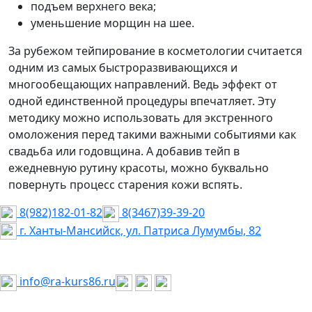
подъем верхнего века;
уменьшение морщин на шее.
За рубежом тейпирование в косметологии считается
одним из самых быстроразвивающихся и
многообещающих направлений. Ведь эффект от
одной единственной процедуры впечатляет. Эту
методику можно использовать для экстренного
омоложения перед такими важными событиями как
свадьба или годовщина. А добавив тейп в
ежедневную рутину красоты, можно буквально
повернуть процесс старения кожи вспять.
8(982)182-01-82
8(3467)39-39-20
г. Ханты-Мансийск, ул. Патриса Лумумбы, 82
ООО «Здравсервис Ко»
ИНН 8601051798
info@ra-kurs86.ru
Обратите внимание, что данный сайт носит исключительно