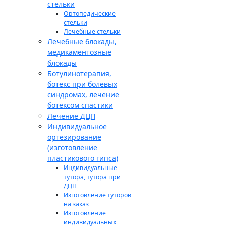
стельки
Ортопедические
стельки
Лечебные стельки
Лечебные блокады,
медикаментозные
блокады
Ботулинотерапия,
ботекс при болевых
синдромах, лечение
ботексом спастики
Лечение ДЦП
Индивидуальное
ортезирование
(изготовление
пластикового гипса)
Индивидуальные
тутора, тутора при
ДЦП
Изготовление туторов
на заказ
Изготовление
индивидуальных