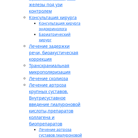
железы под узи
контролем
Консультация хирурга
Консультация хирурга
эндокринолога
Бариатрический
хирург
Лечение задержки
речи, биоакустическая
коррекция
Транскраниальная
микрополяризация
Лечение сколиоза
Лечение артроза
крупных суставов.
Внутрисуставное
введение гиалуроновой
кислоты,препаратов
коллагена и
биопрепаратов
Лечение артроза
суставов гиалуроновой