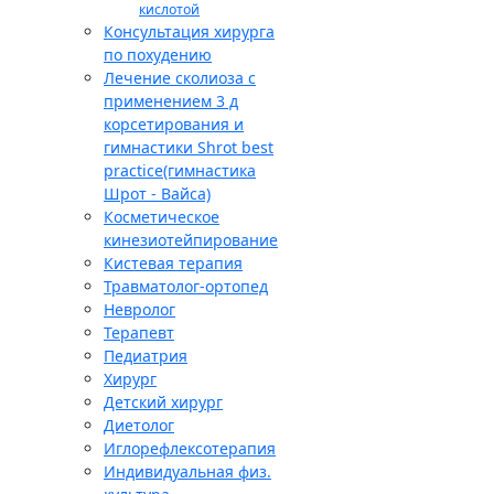
кислотой
Консультация хирурга
по похудению
Лечение сколиоза с
применением 3 д
корсетирования и
гимнастики Shrot best
practice(гимнастика
Шрот - Вайса)
Косметическое
кинезиотейпирование
Кистевая терапия
Травматолог-ортопед
Невролог
Терапевт
Педиатрия
Хирург
Детский хирург
Диетолог
Иглорефлексотерапия
Индивидуальная физ.