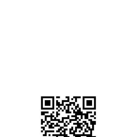
информационный характер и ни при каких условиях не является
публичной офертой, определяемой положениями ст.435, ст.437
Гражданского кодекса РФ. Для уточнения наличия услуги и её стоимости
необходимо обратиться по телефону +7-982-182-01-82 или к
администрации клиники.
Для медицинских услуг имеются противопоказания, необходимо
проконсультироваться с врачом. Лицензия ЛО-86-01-002319 от 01.12.2015
года Служба по контролю и надзору в сфере здравоохранения ХМАО-Югры
Есть противопоказания. Необходима консультация специалиста