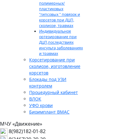
полимерных/
пластиковых
"гипсовых " повязок и
корсетов при ДЦП,
сколиозе, травмах
Индивидуальное
ортезирование при
ДЦП,последствиях
инсульта,заболеваниях
и травмах
Корсетирование при
сколиозе, изготовление
корсетов
Блокады под УЗИ
контролем
Процедурный кабинет
ВЛОК
УФО крови
Биоимплант ВМАС
МЧУ «Движение»
8(982)182-01-82