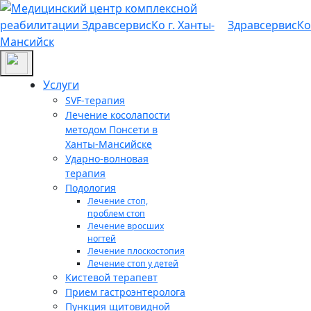
Здравсервис
Ко
Услуги
SVF-терапия
Лечение косолапости
методом Понсети в
Ханты-Мансийске
Ударно-волновая
терапия
Подология
Лечение стоп,
проблем стоп
Лечение вросших
ногтей
Лечение плоскостопия
Лечение стоп у детей
Кистевой терапевт
Прием гастроэнтеролога
Пункция щитовидной